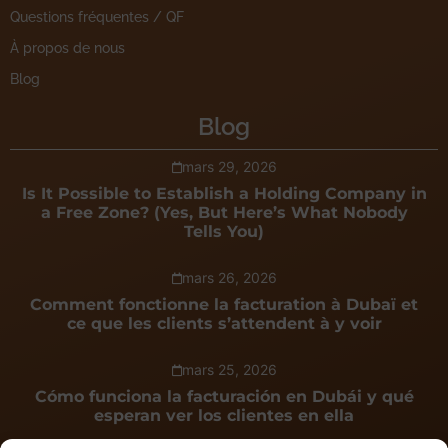
Questions fréquentes / QF
À propos de nous
Blog
Blog
mars 29, 2026
Is It Possible to Establish a Holding Company in
a Free Zone? (Yes, But Here’s What Nobody
Tells You)
mars 26, 2026
Comment fonctionne la facturation à Dubaï et
ce que les clients s’attendent à y voir
mars 25, 2026
Cómo funciona la facturación en Dubái y qué
esperan ver los clientes en ella