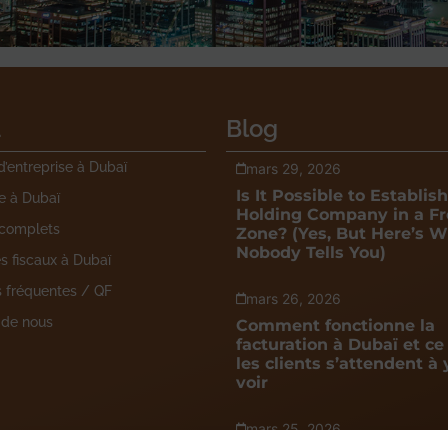
u
Blog
d’entreprise à Dubaï
mars 29, 2026
Is It Possible to Establish
e à Dubaï
Holding Company in a Fr
 complets
Zone? (Yes, But Here’s 
Nobody Tells You)
 fiscaux à Dubaï
s fréquentes / QF
mars 26, 2026
 de nous
Comment fonctionne la
facturation à Dubaï et ce
les clients s’attendent à 
voir
mars 25, 2026