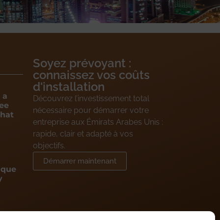
Soyez prévoyant :
connaissez vos coûts
d'installation
 a
Découvrez l’investissement total
ee
nécessaire pour démarrer votre
What
entreprise aux Émirats Arabes Unis :
rapide, clair et adapté à vos
objectifs.
Démarrer maintenant
 que
y