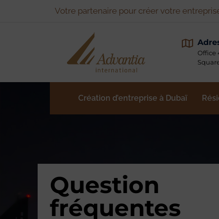
Votre partenaire pour créer votre entrepris
Adre
Office
Squar
Création d’entreprise à Dubaï
Rési
Question
fréquentes