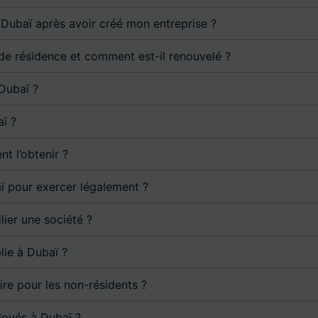
 Dubaï après avoir créé mon entreprise ?
a de résidence et comment est-il renouvelé ?
Dubaï ?
aï ?
t l’obtenir ?
aï pour exercer légalement ?
lier une société ?
blie à Dubaï ?
re pour les non-résidents ?
loyés à Dubaï ?