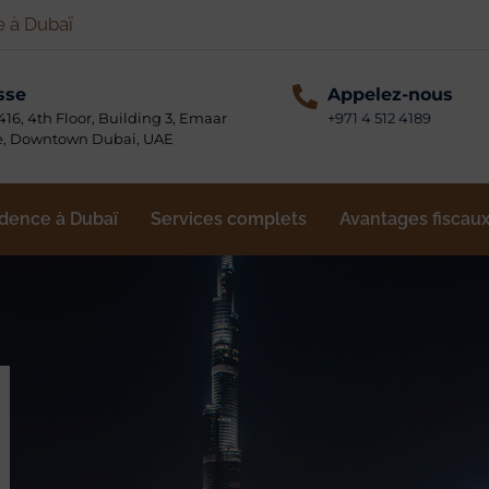
e à Dubaï
sse
Appelez-nous
 416, 4th Floor, Building 3, Emaar
+971 4 512 4189
e, Downtown Dubai, UAE
dence à Dubaï
Services complets
Avantages fiscaux