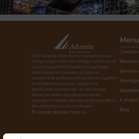
Men
Création 
Chez Advantia International, nous pensons que
Résidenc
chaque projet mérite une stratégie sur mesure et
un accompagnement expert à chaque étape.
Services
Notre équipe de conseillers à Dubaï est
composée de professionnels hautement qualifiés
Avantages
en fiscalité internationale, migration et
planification commerciale, qui ont fait leurs
Question
preuves en aidant des entreprises et des
À propos
particuliers à s’établir dans des juridictions offrant
des cadres fiscaux plus avantageux.
Blog
En savoir plus sur nous >>