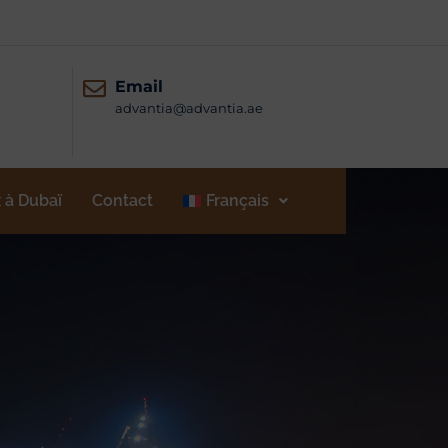
Email
advantia@advantia.ae
 à Dubaï
Contact
Français