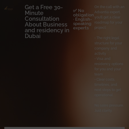
Get a Free 30-
On the call with an
✅ No
Minute
Advantia expert,
obligation
Consultation
you’ll get a clear
· English-
roadmap for your
About Business
speaking
experts
project:
and residency in
Dubai
• The right legal
structure for your
company and
activity
• Visa and
residency options
for you and your
team
• Clear costs,
timelines, and
next steps to get
operational
No sales pressure.
Just clarity.